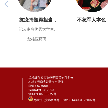
样
抗疫捐髓勇担当，
不忘军人本色
青年历练兴中华
负青春韶
记云南省优秀大学生、
楚雄医药高...
版权所有 © 楚雄医药高等专科学校
地址：云南省楚雄市东瓜镇
邮编：675000
云教ICP备1412003
滇ICP备05000822号
楚雄州公安局备案号：53230143031-22002号