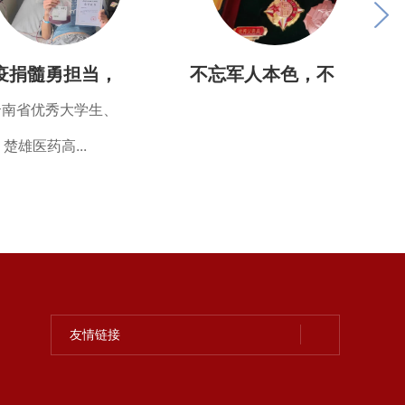
疫捐髓勇担当，
不忘军人本色，不
年历练兴中华
负青春韶华
云南省优秀大学生、
楚雄医药高...
友情链接