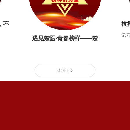
，不
抗
华
青
记
遇见楚医·青春榜样——楚
雄医专...
MORE