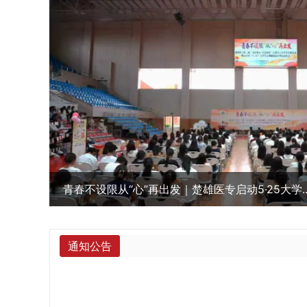
遇见楚医·青春榜样——楚雄医专省级优秀班干部
通知公告