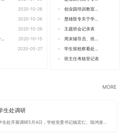
2020-10-26
学校体育馆门厅场
创业园培训教室使
2020-10-26
地设备使用申请表
用申请表(1)
楚雄医专关于学生
2020-10-26
申请走读的相关规
主题班会记录表
分办
2020-10-15
定
周末辅导员、班主
2020-05-27
任例会记录表
学生留校察看处分
考察表
班主任考核登记表
MORE
学生处调研
学生处开展调研5月4日，学校党委书记杨宏仁、陆鸿奎
.