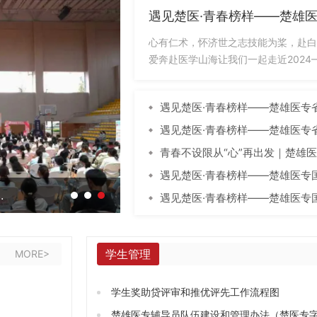
遇见楚医·青春榜样——楚雄医
心有仁术，怀济世之志技能为桨，赴白
爱奔赴医学山海让我们一起走近2024
榜...
遇见楚医·青春榜样——楚雄医专
遇见楚医·青春榜样——楚雄医专
青春不设限从“心”再出发｜楚雄医专
遇见楚医·青春榜样——楚雄医专
风采展
遇见楚医·青春榜样——楚雄医专
学生管理
MORE>
学生奖助贷评审和推优评先工作流程图
楚雄医专辅导员队伍建设和管理办法（楚医专