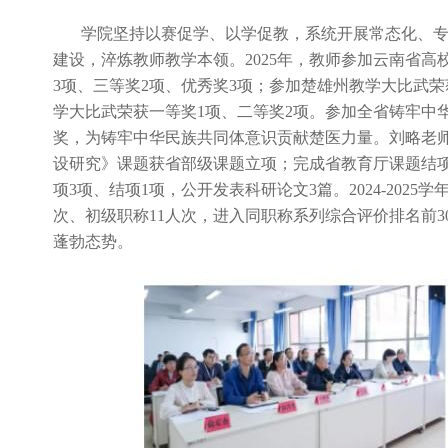
学院坚持以赛促学、以学促教，系统开展常态化、
建设，淬炼教师教学本领。2025年，教师参加云南省
3项、三等奖2项、优秀奖3项；参加楚雄州教学大比武荣获
学大比武荣获一等奖1项、二等奖2项。参加全省铸牢中
奖，为铸牢中华民族共同体意识贡献楚医力量。刘略老
设研究》课题获省部级课题立项；完成省教育厅课题结项3
项3项、结项1项，公开发表科研论文3篇。2024-202
次、初级职称11人次，进入同职称系列综合评价排名前
蓬勃态势。